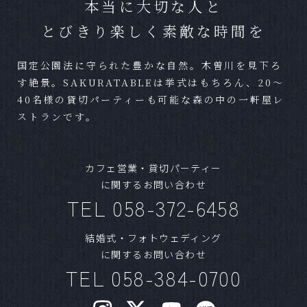
本当に大切な人と
Ａ
可能です。条件によっては一部お断りする場合
とびきり楽しく素敵な時間を
がございますが、お気軽にご相談ください。
国定公園法に守られた豊かな自然。木曽川を見下ろ
Ｑ
準備期間はどれほどかかりますか？
す絶景。SAKURATABLEは挙式はもちろん、20～
40名様の貸切パーティーも可能な森の中の一軒屋レ
Ａ
結婚式までに最短であれば1ヶ月程度でも可能で
ストランです。
す。
Ｑ
混み合うシーズンはありますか？
カフェ営業・貸切パーティー
に関するお問い合わせ
Ａ
気候の良いシーズンや、日柄が良い日は人気で
TEL 058-372-6458
す。1年以上前からご予約いただく方もいらっし
ゃいます。ご希望日が明確な場合はお早めにご
結婚式・フォトウェディング
相談ください。
に関するお問い合わせ
TEL 058-384-0700
Ｑ
ブライダルフェアはいつまでに予約すればいい
ですか？