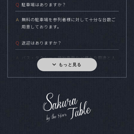
Ｑ
駐車場はありますか？
Ａ
無料の駐車場を参列者様に対して十分な台数ご
用意しております。
Ｑ
送迎はありますか？
Ａ
バス・タクシー・福祉車両など様々な用途と人
数に合わせてご用意しております。
Ｑ
小規模な食事会などは可能ですか？
Ａ
どの様なスタイルでも結婚式をご実施いただけ
ます。写真のみやお食事のない結婚式など、お
気軽にお問合せください。
Ｑ
ペットの参加は可能ですか？