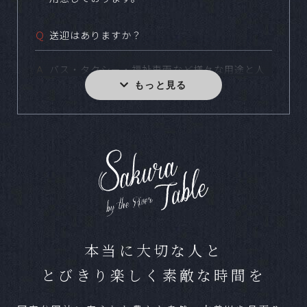
Ｑ
送迎はありますか？
Ａ
バス・タクシー・福祉車両など様々な用途と人
数に合わせてご用意しております。
Ｑ
小規模な食事会などは可能ですか？
Ａ
どの様なスタイルでも結婚式をご実施いただけ
ます。写真のみやお食事のない結婚式など、お
気軽にお問合せください。
Ｑ
ペットの参加は可能ですか？
本当に大切な人と
Ａ
可能です。条件によっては一部お断りする場合
とびきり楽しく素敵な時間を
がございますが、お気軽にご相談ください。