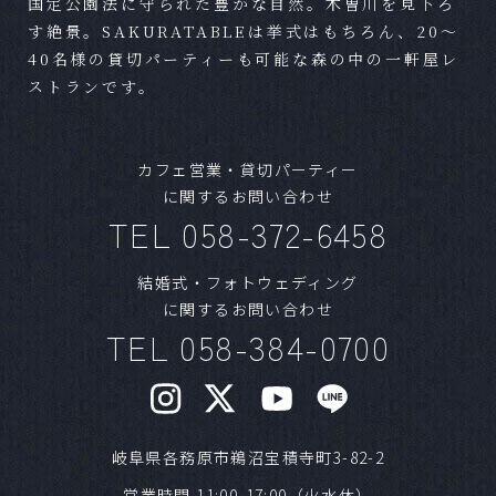
国定公園法に守られた豊かな自然。木曽川を見下ろ
Ｑ
準備期間はどれほどかかりますか？
す絶景。SAKURATABLEは挙式はもちろん、20～
40名様の貸切パーティーも可能な森の中の一軒屋レ
Ａ
結婚式までに最短であれば1ヶ月程度でも可能で
ストランです。
す。
Ｑ
混み合うシーズンはありますか？
カフェ営業・貸切パーティー
に関するお問い合わせ
Ａ
気候の良いシーズンや、日柄が良い日は人気で
TEL 058-372-6458
す。1年以上前からご予約いただく方もいらっし
ゃいます。ご希望日が明確な場合はお早めにご
結婚式・フォトウェディング
相談ください。
に関するお問い合わせ
TEL 058-384-0700
Ｑ
ブライダルフェアはいつまでに予約すればいい
ですか？
Ａ
HPよりフェアの日程をご確認いただきご予約を
お願いいたします。また、営業日の前日でもご
岐阜県各務原市鵜沼宝積寺町3-82-2
案内が可能です。ご予約日が近い場合はお電話
営業時間 11:00-17:00（火水休）