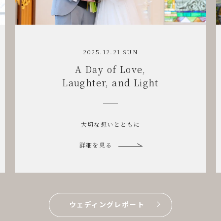
21 SUN
2025.11.29 SA
 Love,
Warm Hear
and Light
& Relaxed Vi
とともに
笑顔がほどける結
詳細を見る
ウェディングレポート