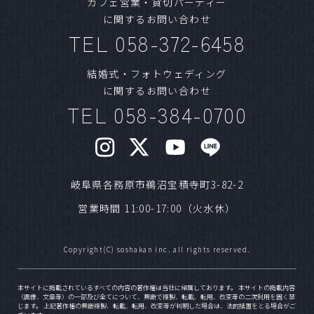
カフェ営業・貸切パーティー
に関するお問い合わせ
Ａ
気候の良いシーズンや、日柄が良い日は人気で
TEL 058-372-6458
す。1年以上前からご予約いただく方もいらっし
ゃいます。ご希望日が明確な場合はお早めにご
結婚式・フォトウェディング
相談ください。
に関するお問い合わせ
TEL 058-384-0700
Ｑ
ブライダルフェアはいつまでに予約すればいい
ですか？
Ａ
HPよりフェアの日程をご確認いただきご予約を
お願いいたします。また、営業日の前日でもご
岐阜県各務原市鵜沼宝積寺町3-82-2
案内が可能です。ご予約日が近い場合はお電話
営業時間 11:00-17:00（火水休）
でお問い合わせください。
Copyright(C) soshakan inc. all rights reserved.
Ｑ
挙式のみ、写真だけでもフェアを利用できます
か？
本サイトに掲載されているすべての内容の著作権は当社に帰属しております。 本サイトの掲載内容
（画像、文章等）の一部及び全てについて、無断で複製、転載、転用、改変等の二次利用を固く禁
Ａ
可能です。新郎新婦のご要望に合わせたフェア
じます。 上記著作権の無断複製、転載、転用、改変等が判明した場合は、法的措置をとる場合がご