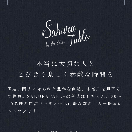
Ｑ
小規模な食事会などは可能ですか？
Ａ
どの様なスタイルでも結婚式をご実施いただけ
ます。写真のみやお食事のない結婚式など、お
気軽にお問合せください。
Ｑ
ペットの参加は可能ですか？
本当に大切な人と
Ａ
可能です。条件によっては一部お断りする場合
とびきり楽しく素敵な時間を
がございますが、お気軽にご相談ください。
国定公園法に守られた豊かな自然。木曽川を見下ろ
Ｑ
準備期間はどれほどかかりますか？
す絶景。SAKURATABLEは挙式はもちろん、20～
40名様の貸切パーティーも可能な森の中の一軒屋レ
Ａ
結婚式までに最短であれば1ヶ月程度でも可能で
ストランです。
す。
Ｑ
混み合うシーズンはありますか？