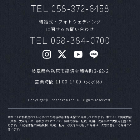
Ａ
気候の良いシーズンや、日柄が良い日は人気で
TEL 058-372-6458
す。1年以上前からご予約いただく方もいらっし
ゃいます。ご希望日が明確な場合はお早めにご
結婚式・フォトウェディング
相談ください。
に関するお問い合わせ
TEL 058-384-0700
Ｑ
ブライダルフェアはいつまでに予約すればいい
ですか？
Ａ
HPよりフェアの日程をご確認いただきご予約を
お願いいたします。また、営業日の前日でもご
岐阜県各務原市鵜沼宝積寺町3-82-2
案内が可能です。ご予約日が近い場合はお電話
営業時間 11:00-17:00（火水休）
でお問い合わせください。
Copyright(C) soshakan inc. all rights reserved.
Ｑ
挙式のみ、写真だけでもフェアを利用できます
か？
本サイトに掲載されているすべての内容の著作権は当社に帰属しております。 本サイトの掲載内容
（画像、文章等）の一部及び全てについて、無断で複製、転載、転用、改変等の二次利用を固く禁
Ａ
可能です。新郎新婦のご要望に合わせたフェア
じます。 上記著作権の無断複製、転載、転用、改変等が判明した場合は、法的措置をとる場合がご
ざいます。
内容をご用意しております。