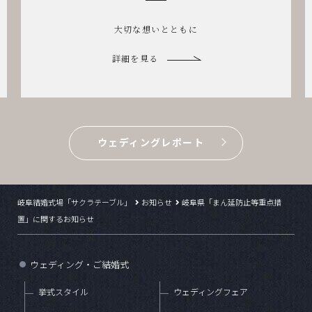
に
笑顔がほどける結婚式
詳細を見る
ウェディングレポート
岐阜結婚式場「サクラテーブル」
お知らせ
岐阜県「まん延防止等重点措
置」に関するお知らせ
ウェディング・ご結婚式
●
挙式スタイル
ウェディングフェア