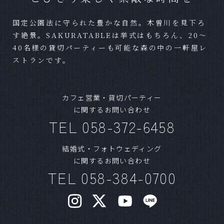
国定公園法に守られた豊かな自然。木曽川を見下ろ
Ｑ
準備期間はどれほどかかりますか？
す絶景。SAKURATABLEは挙式はもちろん、20～
40名様の貸切パーティーも可能な森の中の一軒屋レ
Ａ
結婚式までに最短であれば1ヶ月程度でも可能で
ストランです。
す。
Ｑ
混み合うシーズンはありますか？
カフェ営業・貸切パーティー
に関するお問い合わせ
Ａ
気候の良いシーズンや、日柄が良い日は人気で
TEL 058-372-6458
す。1年以上前からご予約いただく方もいらっし
ゃいます。ご希望日が明確な場合はお早めにご
結婚式・フォトウェディング
相談ください。
に関するお問い合わせ
TEL 058-384-0700
Ｑ
ブライダルフェアはいつまでに予約すればいい
ですか？
Ａ
HPよりフェアの日程をご確認いただきご予約を