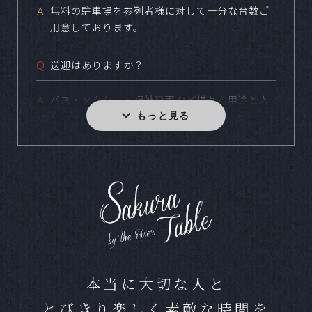
Ａ
無料の駐車場を参列者様に対して十分な台数ご
用意しております。
Ｑ
送迎はありますか？
Ａ
バス・タクシー・福祉車両など様々な用途と人
数に合わせてご用意しております。
Ｑ
小規模な食事会などは可能ですか？
Ａ
どの様なスタイルでも結婚式をご実施いただけ
ます。写真のみやお食事のない結婚式など、お
気軽にお問合せください。
Ｑ
ペットの参加は可能ですか？
本当に大切な人と
Ａ
可能です。条件によっては一部お断りする場合
とびきり楽しく素敵な時間を
がございますが、お気軽にご相談ください。